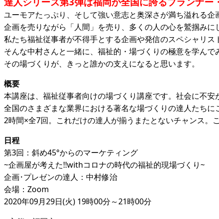
達人シリーズ第3弾は福岡が全国に誇るプランナー
ユーモアたっぷり、そして強い意志と奥深さが満ち溢れる企画
企画を売りながら「人間」を売り、多くの人の心を鷲掴みに
私たち福祉従事者が不得手とする企画や発信のスペシャリス
そんな中村さんと一緒に、福祉的・場づくりの極意を学んで
その場づくりが、きっと誰かの支えになると思います。
概要
本講座は、福祉従事者向けの場づくり講座です。社会に不安
全国のさまざまな業界における著名な場づくりの達人たちに
2時間×全7回。これだけの達人が揃うまたとないチャンス。
日程
第3回：斜め45°からのマーケティング
~企画屋が考えた!!withコロナの時代の福祉的現場づくり~
企画･プレゼンの達人：中村修治
会場：Zoom
2020年09月29日(火) 19時00分～21時00分