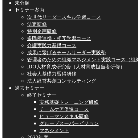
未分類
セミナー案内
次世代リーダースキル学習コース
法定研修
特別企画研修
多職種連携・相互学習コース
介護実践力基礎コース
成果に繋げるチームリーダー実践塾
管理者のための組織マネジメント実践コース（組
IDO人材育成研究会（人材育成担当者研修）
社会人基礎力習得研修
法人経営共創コンサルティング
過去セミナー
終了セミナー
実務基礎トレーニング研修
チームケア促進コース
ヒューマンスキル研修
グループスーパービジョン
マネジメント
2022年度