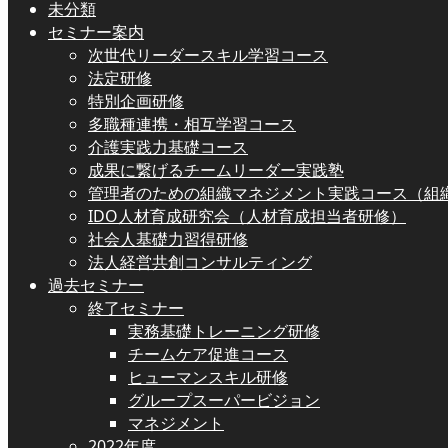
未分類
セミナー案内
次世代リーダースキル学習コース
法定研修
特別企画研修
多職種連携・相互学習コース
介護実践力基礎コース
成果に繋げるチームリーダー実践塾
管理者のための組織マネジメント実践コース（組
IDO人材育成研究会（人材育成担当者研修）
社会人基礎力習得研修
法人経営共創コンサルティング
過去セミナー
終了セミナー
実務基礎トレーニング研修
チームケア促進コース
ヒューマンスキル研修
グループスーパービジョン
マネジメント
2022年度