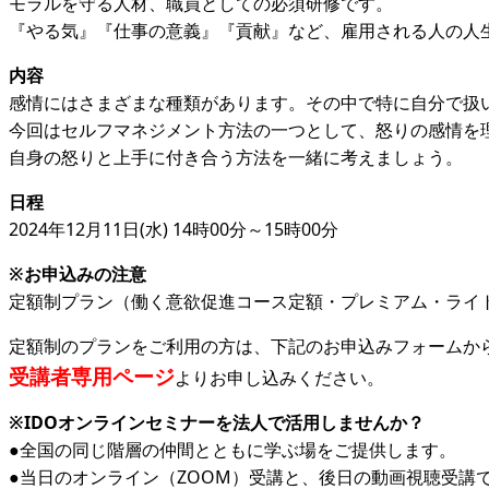
モラルを守る人材、職員としての必須研修です。
『やる気』『仕事の意義』『貢献』など、雇用される人の人
内容
感情にはさまざまな種類があります。その中で特に自分で扱い
今回はセルフマネジメント方法の一つとして、怒りの感情を
自身の怒りと上手に付き合う方法を一緒に考えましょう。
日程
2024年12月11日(水) 14時00分～15時00分
※お申込みの注意
定額制プラン（働く意欲促進コース
定額・プレミアム・ライ
定額制のプランをご利用の方は、下記のお申込みフォームか
受講者専用ページ
よりお申し込みください。
※IDOオンラインセミナーを法人で活用しませんか？
●全国の同じ階層の仲間とともに学ぶ場をご提供します。
●当日のオンライン（ZOOM）受講と、後日の動画視聴受講