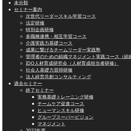
未分類
セミナー案内
次世代リーダースキル学習コース
法定研修
特別企画研修
多職種連携・相互学習コース
介護実践力基礎コース
成果に繋げるチームリーダー実践塾
管理者のための組織マネジメント実践コース（組
IDO人材育成研究会（人材育成担当者研修）
社会人基礎力習得研修
法人経営共創コンサルティング
過去セミナー
終了セミナー
実務基礎トレーニング研修
チームケア促進コース
ヒューマンスキル研修
グループスーパービジョン
マネジメント
2022年度