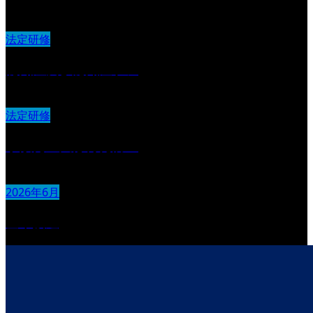
法定研修
認知症及び認知症ケア
法定研修
事故発生又は再発防止
2026年6月
基本接遇