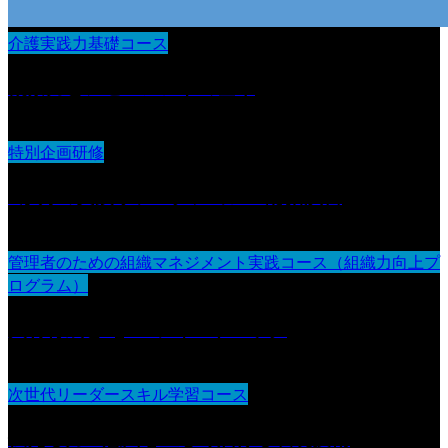
介護実践力基礎コース
観察力とアセスメントの基本
特別企画研修
3か月の実践リフレクション＆総括演習
管理者のための組織マネジメント実践コース（組織力向上プ
ログラム）
人材育成とOJT・フィードバック
次世代リーダースキル学習コース
伝える力：意図を正しく届ける表現技術