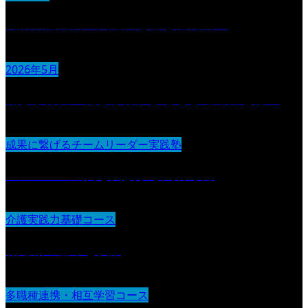
高齢者虐待防止関連法を含む虐待防止
2026年5月
働きかけ力 働きかけによる巻き込み力とは？
成果に繋げるチームリーダー実践塾
メンバーの成長を支援する関わり方
介護実践力基礎コース
報連相の基本と実践
多職種連携・相互学習コース