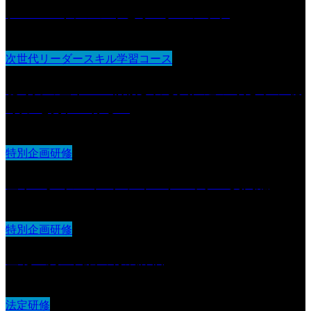
チームマネジメントとリーダーシップ
次世代リーダースキル学習コース
聴く力の基本 〜信頼される人に近づくための“聴
く力”を身につける〜
特別企画研修
基本スタイル（２）フィードバック・質問編
特別企画研修
基礎〜次世代層の育成評価
法定研修