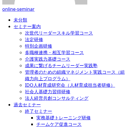
online-seminar
未分類
セミナー案内
次世代リーダースキル学習コース
法定研修
特別企画研修
多職種連携・相互学習コース
介護実践力基礎コース
成果に繋げるチームリーダー実践塾
管理者のための組織マネジメント実践コース（組
織力向上プログラム）
IDO人材育成研究会（人材育成担当者研修）
社会人基礎力習得研修
法人経営共創コンサルティング
過去セミナー
終了セミナー
実務基礎トレーニング研修
チームケア促進コース