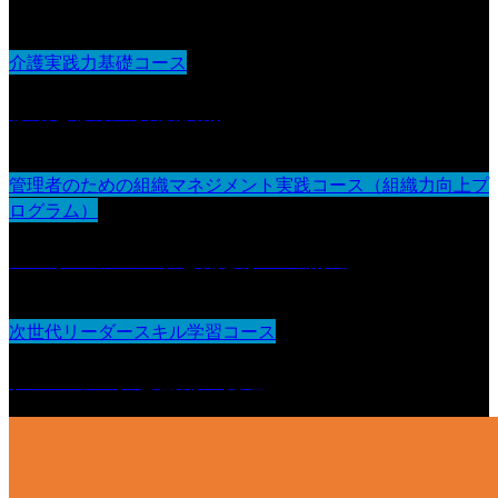
介護実践力基礎コース
移動と移乗の介護技術
管理者のための組織マネジメント実践コース（組織力向上プ
ログラム）
エンゲージメントと働きがいの創出
次世代リーダースキル学習コース
チームワークと協働の促進