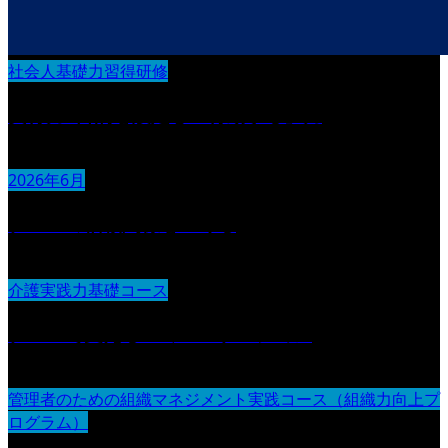
社会人基礎力習得研修
実行力 :目的を設定し『行動する』力
2026年6月
チームの信頼関係をつくる
介護実践力基礎コース
チームで支えるコミュニケーション
管理者のための組織マネジメント実践コース（組織力向上プ
ログラム）