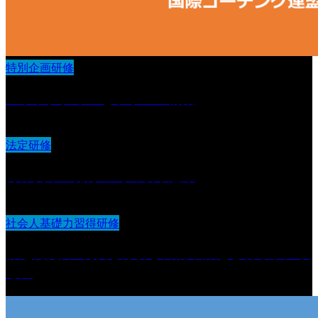
特別企画研修
ストラクチャーとラポール構築
法定研修
身体拘束の排除の為の取り組み
社会人基礎力習得研修
課題発見力 :現状を分析し目的や課題を明らかにす
る力