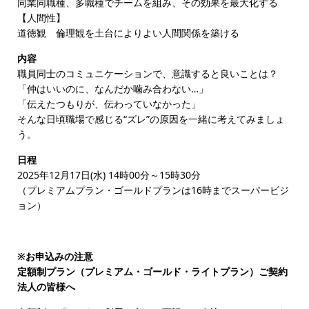
同業同職種、多職種でチームを組み、その効果を最大化する
【人間性】
道徳観 倫理観を土台によりよい人間関係を築ける
内容
職員同士のコミュニケーションで、意識すると良いことは？
「仲はいいのに、なんだか噛み合わない…」
「伝えたつもりが、伝わっていなかった」
そんな日頃職場で感じる“ズレ”の原因を一緒に考えてみましょ
う。
日程
2025年12月17日(水) 14時00分～15時30分
（プレミアムプラン・ゴールドプランは16時までスーパービジ
ョン）
※お申込みの注意
定額制プラン（プレミアム・ゴールド・ライトプラン）ご契約
法人の皆様へ