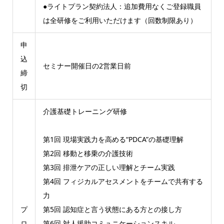
●ライトプラン契約法人：追加費用なくご登録職員
は全研修をご利用いただけます（回数制限あり）
申
込
セミナー開催日の2営業日前
締
切
介護基礎トレーニング研修
第1回 現場実践力を高める“PDCA”の基礎理解
第2回 移動と移乗の介護技術
第3回 排泄ケアの正しい理解とチーム実践
第4回 フィジカルアセスメントをチームで共有する
力
プ
第5回 認知症と言う状態にある方との接し方
ロ
第6回 対人援助コミュニケーションスキル