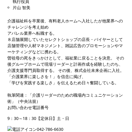
執行役員
片山 智美
介護福祉科を卒業後、有料老人ホームへ入社したが他業界への
チャレンジを考え始め
アパレル業界へ転職する。
８店舗展開していたセレクトショップの店長・バイヤーとして
店舗管理や人材マネジメント、雑誌広告のプロモーションやマ
ーケティングなどに携わる。
曽祖母の死をきっかけとして、福祉業に戻ることを決意。 その
後グループホームで現場リーダーと計画作成を経験したのち、
介護支援専門員取得する。 その後、株式会社未来企画に入社。
「介護業界に楽しさを！」を信念に掲げ、
「学びを実践する楽しさ」を伝えるため日々奮闘している。
執筆関連：「介護リーダーのための職場内コミュニケーション
術」（中央法規）
お問い合わせ電話番号
9：30～18：30【定休日】土・日
042-786-6630