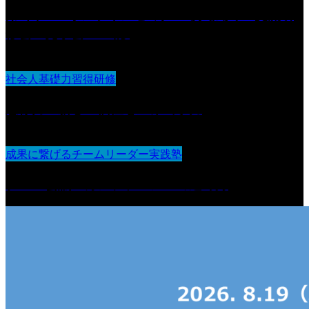
第6回 IDOオンラインセミナー導入法人 交流研
修会・見学会 in 山形
社会人基礎力習得研修
想像力：新しい価値を生み出す力
成果に繋げるチームリーダー実践塾
チーム会議・カンファレンスの進め方