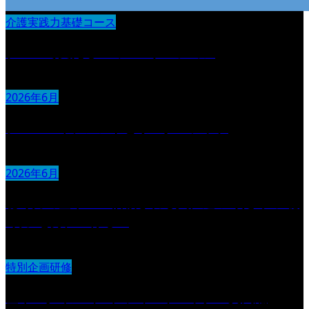
介護実践力基礎コース
チームで支えるコミュニケーション
2026年6月
チームマネジメントとリーダーシップ
2026年6月
聴く力の基本 〜信頼される人に近づくための“聴
く力”を身につける〜
特別企画研修
基本スタイル（２）フィードバック・質問編