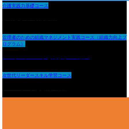
介護実践力基礎コース
移動と移乗の介護技術
管理者のための組織マネジメント実践コース（組織力向上プ
ログラム）
エンゲージメントと働きがいの創出
次世代リーダースキル学習コース
チームワークと協働の促進