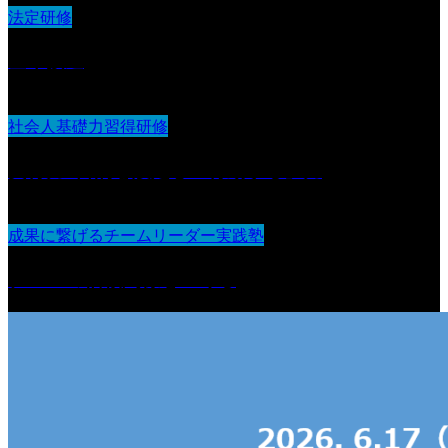
法定研修
基本接遇
社会人基礎力習得研修
実行力 :目的を設定し『行動する』力
成果に繋げるチームリーダー実践塾
チームの信頼関係をつくる