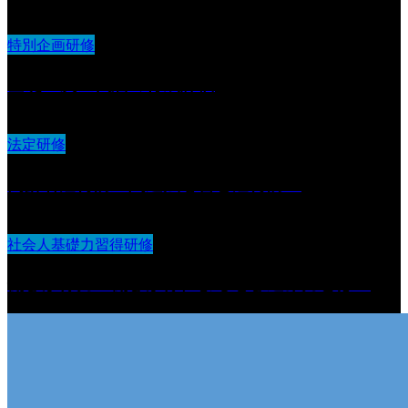
特別企画研修
基礎〜次世代層の育成評価
法定研修
高齢者虐待防止関連法を含む虐待防止
社会人基礎力習得研修
働きかけ力 働きかけによる巻き込み力とは？