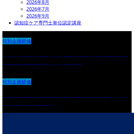
2026年8月
2026年7月
2026年9月
認知症ケア専門士単位認定講座
特別企画研修
【法改正対応】職員を守り、離職を防ぐ カスタ
マーハラスメント対策セミナー
特別企画研修
第6回 IDOオンラインセミナー導入法人 交流研
修会・見学会 in 山形