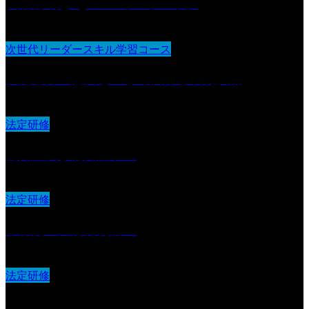
人材育成とOJT・フィードバック
次世代リーダースキル学習コース
伝える力：意図を正しく届ける表現技術
法定研修
認知症及び認知症ケア
法定研修
事故発生又は再発防止
法定研修
基本接遇