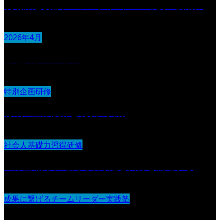
現場課題改善プロジェクト（2026年度・後期）
2026年4月
倫理及び法令遵守
特別企画研修
育成の全体設計と現状の共有
社会人基礎力習得研修
主体性 物事に進んで取り組む自分を創造する
成果に繋げるチームリーダー実践塾
リーダーの役割とマインドセット