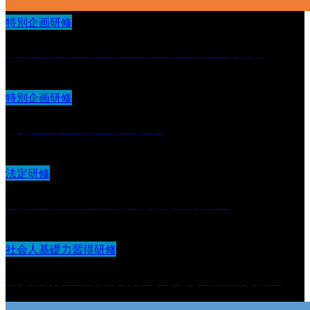
特別企画研修
基本スタイル（２）フィードバック・質問編
特別企画研修
基礎〜次世代層の育成評価
法定研修
高齢者虐待防止関連法を含む虐待防止
社会人基礎力習得研修
働きかけ力 働きかけによる巻き込み力とは？