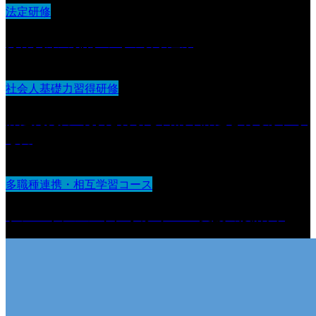
法定研修
身体拘束の排除の為の取り組み
社会人基礎力習得研修
課題発見力 :現状を分析し目的や課題を明らかにす
る力
多職種連携・相互学習コース
ケアマネジメントに学ぶ“チーム支援の設計図“