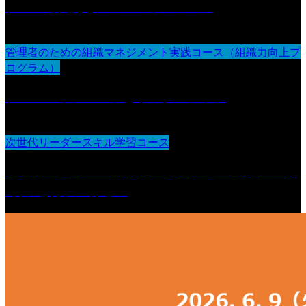
チームで支えるコミュニケーション
管理者のための組織マネジメント実践コース（組織力向上プ
ログラム）
チームマネジメントとリーダーシップ
次世代リーダースキル学習コース
聴く力の基本 〜信頼される人に近づくための“聴
く力”を身につける〜