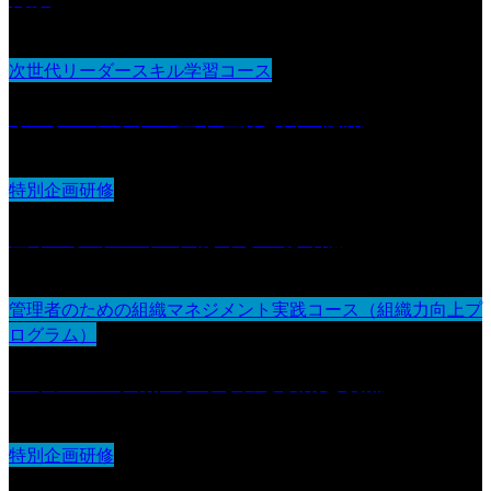
次世代リーダースキル学習コース
リーダーシップの基本理解と自己認識
特別企画研修
基本スタイル（１）認める・聴く編
管理者のための組織マネジメント実践コース（組織力向上プ
ログラム）
マネジメント職に求められる役割と視点
特別企画研修