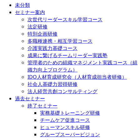
未分類
セミナー案内
次世代リーダースキル学習コース
法定研修
特別企画研修
多職種連携・相互学習コース
介護実践力基礎コース
成果に繋げるチームリーダー実践塾
管理者のための組織マネジメント実践コース（組
織力向上プログラム）
IDO人材育成研究会（人材育成担当者研修）
社会人基礎力習得研修
法人経営共創コンサルティング
過去セミナー
終了セミナー
実務基礎トレーニング研修
チームケア促進コース
ヒューマンスキル研修
グループスーパービジョン