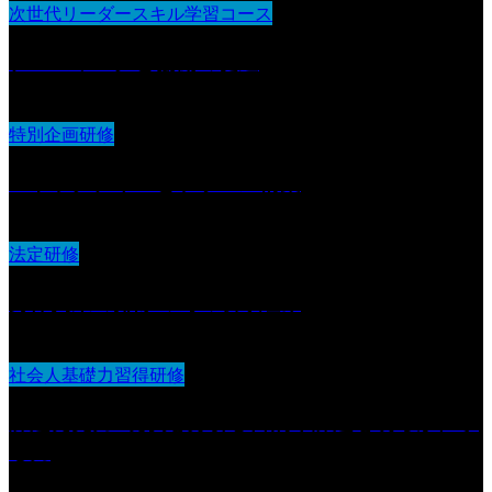
次世代リーダースキル学習コース
チームワークと協働の促進
特別企画研修
ストラクチャーとラポール構築
法定研修
身体拘束の排除の為の取り組み
社会人基礎力習得研修
課題発見力 :現状を分析し目的や課題を明らかにす
る力