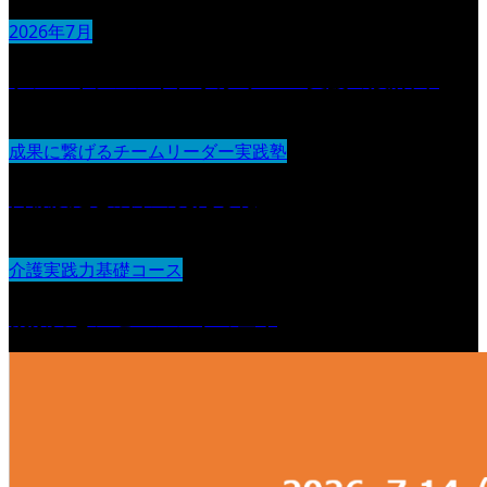
2026年7月
ケアマネジメントに学ぶ“チーム支援の設計図“
成果に繋げるチームリーダー実践塾
目標設定と成果の見える化
介護実践力基礎コース
観察力とアセスメントの基本