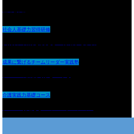
基本接遇
社会人基礎力習得研修
実行力 :目的を設定し『行動する』力
成果に繋げるチームリーダー実践塾
チームの信頼関係をつくる
介護実践力基礎コース
チームで支えるコミュニケーション