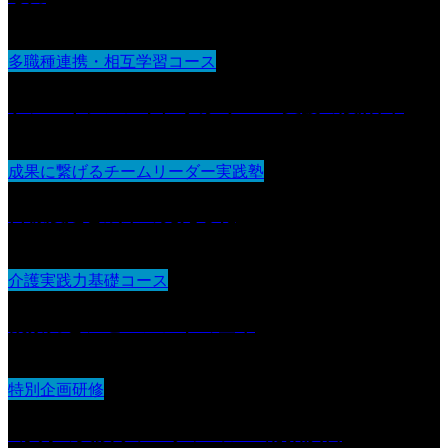
多職種連携・相互学習コース
ケアマネジメントに学ぶ“チーム支援の設計図“
成果に繋げるチームリーダー実践塾
目標設定と成果の見える化
介護実践力基礎コース
観察力とアセスメントの基本
特別企画研修
3か月の実践リフレクション＆総括演習