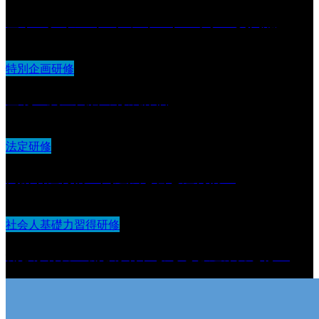
基本スタイル（２）フィードバック・質問編
特別企画研修
基礎〜次世代層の育成評価
法定研修
高齢者虐待防止関連法を含む虐待防止
社会人基礎力習得研修
働きかけ力 働きかけによる巻き込み力とは？