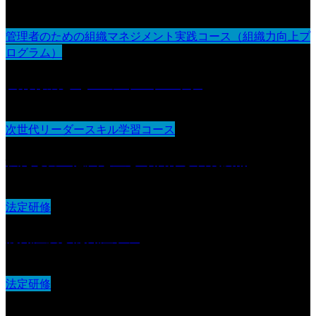
管理者のための組織マネジメント実践コース（組織力向上プ
ログラム）
人材育成とOJT・フィードバック
次世代リーダースキル学習コース
伝える力：意図を正しく届ける表現技術
法定研修
認知症及び認知症ケア
法定研修
事故発生又は再発防止