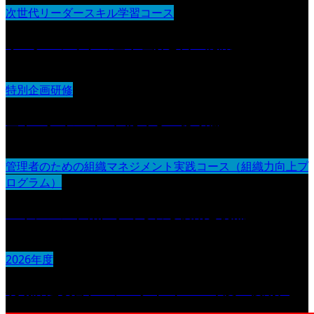
次世代リーダースキル学習コース
リーダーシップの基本理解と自己認識
特別企画研修
基本スタイル（１）認める・聴く編
管理者のための組織マネジメント実践コース（組織力向上プ
ログラム）
マネジメント職に求められる役割と視点
2026年度
現場課題改善プロジェクト（2026年度・後期）