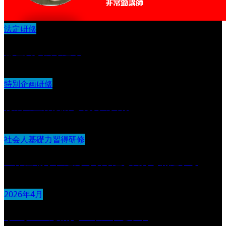
法定研修
倫理及び法令遵守
特別企画研修
育成の全体設計と現状の共有
社会人基礎力習得研修
主体性 物事に進んで取り組む自分を創造する
2026年4月
リーダーの役割とマインドセット