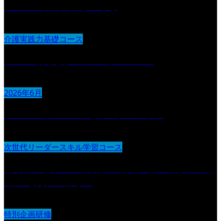
チームの信頼関係をつくる
介護実践力基礎コース
チームで支えるコミュニケーション
2026年6月
チームマネジメントとリーダーシップ
次世代リーダースキル学習コース
聴く力の基本 〜信頼される人に近づくための“聴
く力”を身につける〜
特別企画研修