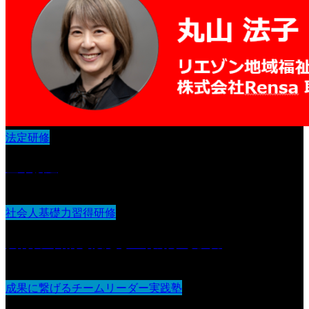
法定研修
基本接遇
社会人基礎力習得研修
実行力 :目的を設定し『行動する』力
成果に繋げるチームリーダー実践塾