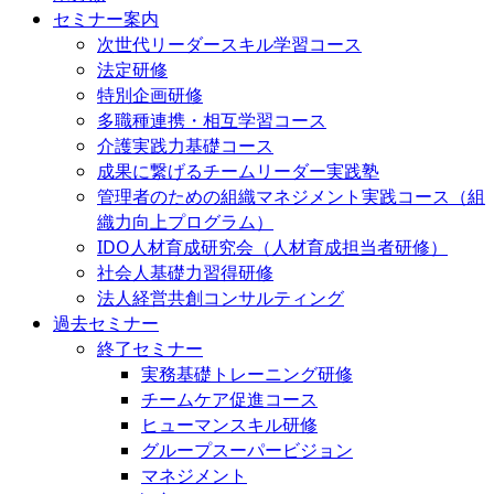
セミナー案内
次世代リーダースキル学習コース
法定研修
特別企画研修
多職種連携・相互学習コース
介護実践力基礎コース
成果に繋げるチームリーダー実践塾
管理者のための組織マネジメント実践コース（組
織力向上プログラム）
IDO人材育成研究会（人材育成担当者研修）
社会人基礎力習得研修
法人経営共創コンサルティング
過去セミナー
終了セミナー
実務基礎トレーニング研修
チームケア促進コース
ヒューマンスキル研修
グループスーパービジョン
マネジメント