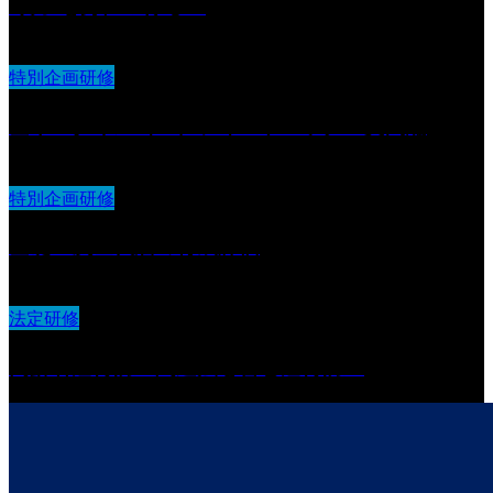
く力”を身につける〜
特別企画研修
基本スタイル（２）フィードバック・質問編
特別企画研修
基礎〜次世代層の育成評価
法定研修
高齢者虐待防止関連法を含む虐待防止