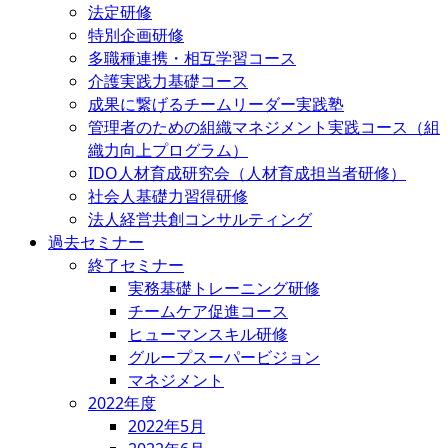
法定研修
特別企画研修
多職種連携・相互学習コース
介護実践力基礎コース
成果に繋げるチームリーダー実践塾
管理者のための組織マネジメント実践コース（組
織力向上プログラム）
IDO人材育成研究会（人材育成担当者研修）
社会人基礎力習得研修
法人経営共創コンサルティング
過去セミナー
終了セミナー
実務基礎トレーニング研修
チームケア促進コース
ヒューマンスキル研修
グループスーパービジョン
マネジメント
2022年度
2022年5月