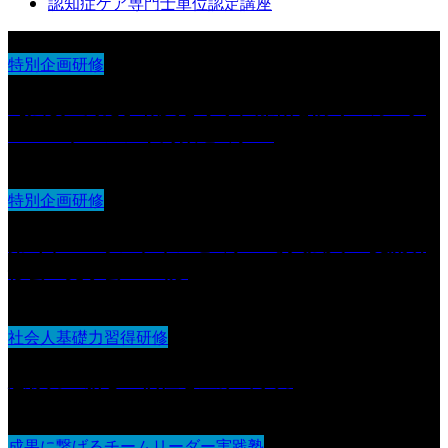
認知症ケア専門士単位認定講座
特別企画研修
【法改正対応】職員を守り、離職を防ぐ カスタ
マーハラスメント対策セミナー
特別企画研修
第6回 IDOオンラインセミナー導入法人 交流研
修会・見学会 in 山形
社会人基礎力習得研修
想像力：新しい価値を生み出す力
成果に繋げるチームリーダー実践塾