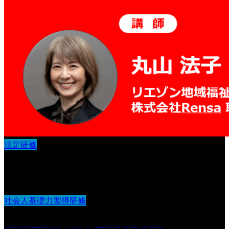
法定研修
基本接遇
社会人基礎力習得研修
実行力 :目的を設定し『行動する』力