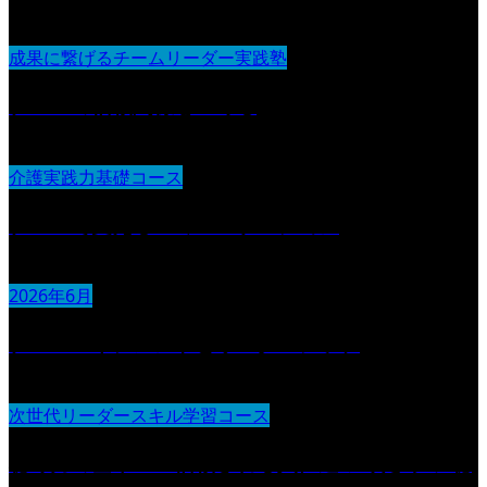
成果に繋げるチームリーダー実践塾
チームの信頼関係をつくる
介護実践力基礎コース
チームで支えるコミュニケーション
2026年6月
チームマネジメントとリーダーシップ
次世代リーダースキル学習コース
聴く力の基本 〜信頼される人に近づくための“聴