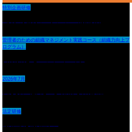
特別企画研修
3か月の実践リフレクション＆総括演習
管理者のための組織マネジメント実践コース（組織力向上プ
ログラム）
人材育成とOJT・フィードバック
2026年7月
伝える力：意図を正しく届ける表現技術
法定研修
認知症及び認知症ケア