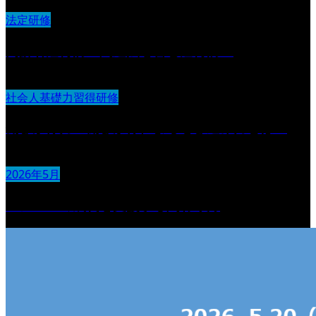
法定研修
高齢者虐待防止関連法を含む虐待防止
社会人基礎力習得研修
働きかけ力 働きかけによる巻き込み力とは？
2026年5月
メンバーの成長を支援する関わり方