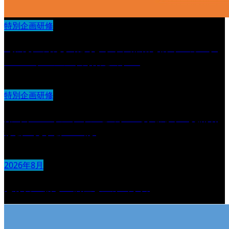
特別企画研修
【法改正対応】職員を守り、離職を防ぐ カスタ
マーハラスメント対策セミナー
特別企画研修
第6回 IDOオンラインセミナー導入法人 交流研
修会・見学会 in 山形
2026年8月
想像力：新しい価値を生み出す力