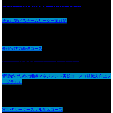
実行力 :目的を設定し『行動する』力
成果に繋げるチームリーダー実践塾
チームの信頼関係をつくる
介護実践力基礎コース
チームで支えるコミュニケーション
管理者のための組織マネジメント実践コース（組織力向上プ
ログラム）
チームマネジメントとリーダーシップ
次世代リーダースキル学習コース