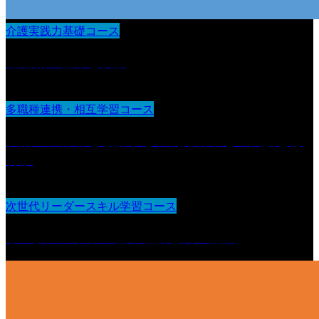
介護実践力基礎コース
報連相の基本と実践
多職種連携・相互学習コース
生活の主体者を理解する 利用者中心の支援とは
何か
次世代リーダースキル学習コース
リーダーシップの基本理解と自己認識