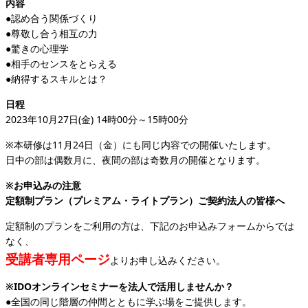
内容
●認め合う関係づくり
●尊敬し合う相互の力
●驚きの心理学
●相手のセンスをとらえる
●納得するスキルとは？
日程
2023年10月27日(金) 14時00分～15時00分
※本研修は11月24日（金）にも同じ内容での開催いたします。
日中の部は偶数月に、夜間の部は奇数月の開催となります。
※お申込みの注意
定額制プラン（プレミアム・ライトプラン）ご契約法人の皆様へ
定額制のプランをご利用の方は、下記のお申込みフォームからでは
なく、
受講者専用ページ
よりお申し込みください。
※IDOオンラインセミナーを法人で活用しませんか？
●全国の同じ階層の仲間とともに学ぶ場をご提供します。