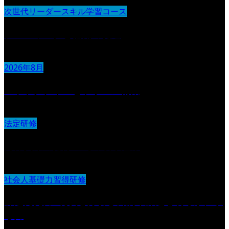
次世代リーダースキル学習コース
チームワークと協働の促進
2026年8月
ストラクチャーとラポール構築
法定研修
身体拘束の排除の為の取り組み
社会人基礎力習得研修
課題発見力 :現状を分析し目的や課題を明らかにす
る力