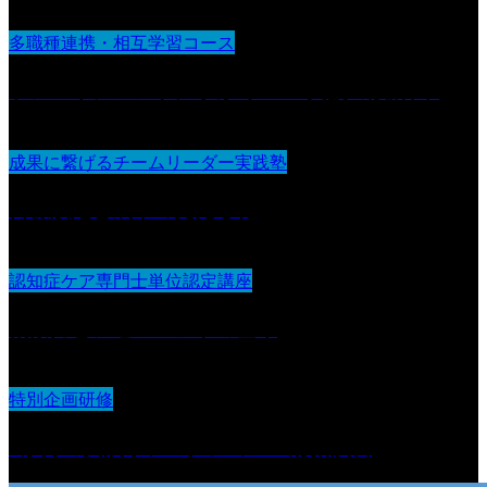
多職種連携・相互学習コース
ケアマネジメントに学ぶ“チーム支援の設計図“
成果に繋げるチームリーダー実践塾
目標設定と成果の見える化
認知症ケア専門士単位認定講座
観察力とアセスメントの基本
特別企画研修
3か月の実践リフレクション＆総括演習