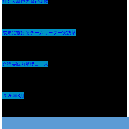
社会人基礎力習得研修
想像力：新しい価値を生み出す力
成果に繋げるチームリーダー実践塾
チーム会議・カンファレンスの進め方
介護実践力基礎コース
移動と移乗の介護技術
2026年8月
エンゲージメントと働きがいの創出