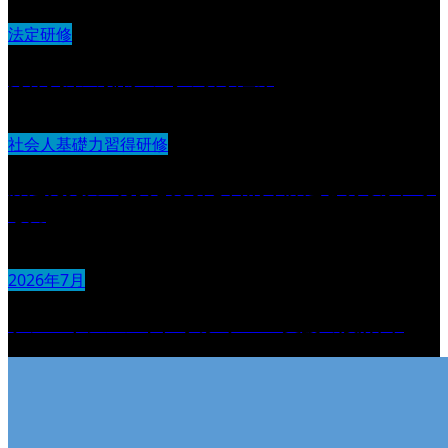
法定研修
身体拘束の排除の為の取り組み
社会人基礎力習得研修
課題発見力 :現状を分析し目的や課題を明らかにす
る力
2026年7月
ケアマネジメントに学ぶ“チーム支援の設計図“