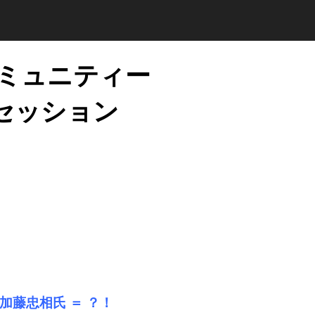
ミュニティー
セッション
加藤忠相氏 ＝
？！