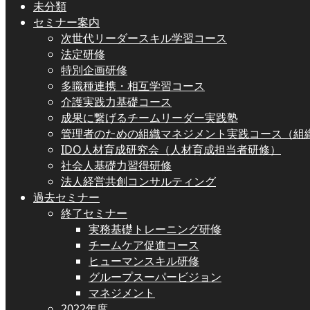
未分類
セミナー案内
次世代リーダースキル学習コース
法定研修
特別企画研修
多職種連携・相互学習コース
介護実践力基礎コース
成果に繋げるチームリーダー実践塾
管理者のための組織マネジメント実践コース（組
IDO人材育成研究会（人材育成担当者研修）
社会人基礎力習得研修
法人経営共創コンサルティング
過去セミナー
終了セミナー
実務基礎トレーニング研修
チームケア促進コース
ヒューマンスキル研修
グループスーパービジョン
マネジメント
2022年度