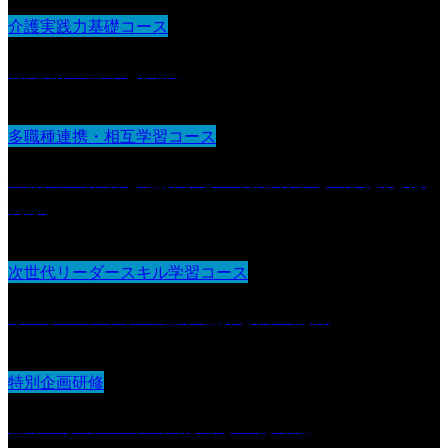
介護実践力基礎コース
報連相の基本と実践
多職種連携・相互学習コース
生活の主体者を理解する 利用者中心の支援とは
何か
次世代リーダースキル学習コース
リーダーシップの基本理解と自己認識
特別企画研修
基本スタイル（１）認める・聴く編