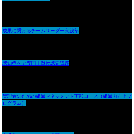
想像力：新しい価値を生み出す力
成果に繋げるチームリーダー実践塾
チーム会議・カンファレンスの進め方
認知症ケア専門士単位認定講座
移動と移乗の介護技術
管理者のための組織マネジメント実践コース（組織力向上プ
ログラム）
エンゲージメントと働きがいの創出