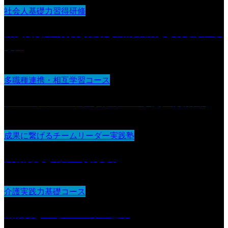
社会人基礎力習得研修
課題発見力 :現状を分析し目的や課題を明らかにす
る力
多職種連携・相互学習コース
ケアマネジメントに学ぶ“チーム支援の設計図“
成果に繋げるチームリーダー実践塾
目標設定と成果の見える化
介護実践力基礎コース
観察力とアセスメントの基本