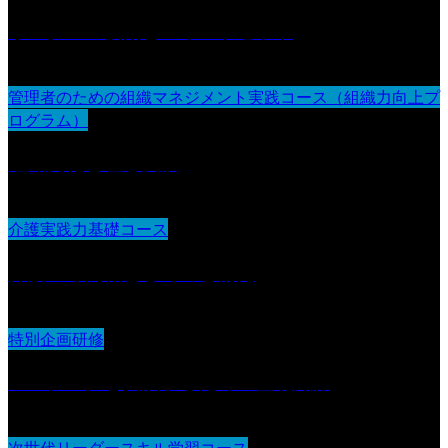
リーダーの役割とマインドセット
管理者のための組織マネジメント実践コース（組織力向上プ
ログラム）
組織文化と理念実践
介護実践力基礎コース
介護の専門職としての心構え
特別企画研修
コーチングを実践するための基礎知識
次世代リーダースキル学習コース