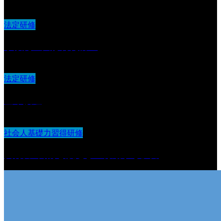
法定研修
事故発生又は再発防止
法定研修
基本接遇
社会人基礎力習得研修
実行力 :目的を設定し『行動する』力