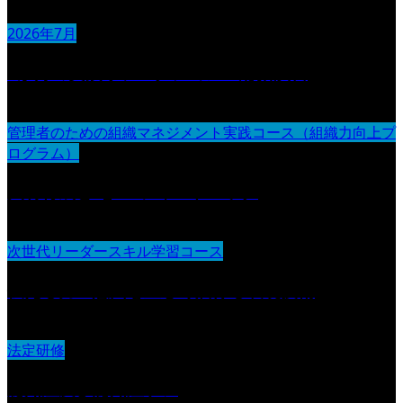
2026年7月
3か月の実践リフレクション＆総括演習
管理者のための組織マネジメント実践コース（組織力向上プ
ログラム）
人材育成とOJT・フィードバック
次世代リーダースキル学習コース
伝える力：意図を正しく届ける表現技術
法定研修
認知症及び認知症ケア