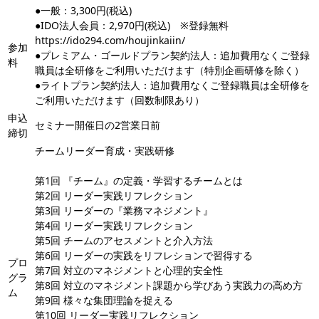
●一般：3,300円(税込)
●IDO法人会員：2,970円(税込) ※登録無料
https://ido294.com/houjinkaiin/
参加
●プレミアム・ゴールドプラン契約法人：追加費用なくご登録
料
職員は全研修をご利用いただけます（特別企画研修を除く）
●ライトプラン契約法人：追加費用なくご登録職員は全研修を
ご利用いただけます（回数制限あり）
申込
セミナー開催日の2営業日前
締切
チームリーダー育成・実践研修
第1回 『チーム』の定義・学習するチームとは
第2回 リーダー実践リフレクション
第3回 リーダーの『業務マネジメント』
第4回 リーダー実践リフレクション
第5回 チームのアセスメントと介入方法
第6回 リーダーの実践をリフレションで習得する
プロ
第7回 対立のマネジメントと心理的安全性
グラ
第8回 対立のマネジメント課題から学びあう実践力の高め方
ム
第9回 様々な集団理論を捉える
第10回 リーダー実践リフレクション