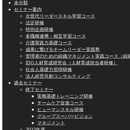
未分類
セミナー案内
次世代リーダースキル学習コース
法定研修
特別企画研修
多職種連携・相互学習コース
介護実践力基礎コース
成果に繋げるチームリーダー実践塾
管理者のための組織マネジメント実践コース（組
IDO人材育成研究会（人材育成担当者研修）
社会人基礎力習得研修
法人経営共創コンサルティング
過去セミナー
終了セミナー
実務基礎トレーニング研修
チームケア促進コース
ヒューマンスキル研修
グループスーパービジョン
マネジメント
2022年度