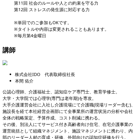
第11回 社会のルールや人との約束を守る力
第12回 ストレスの発生源に対応する力
※単回でのご参加もOKです。
※タイトルや内容は変更されることもあります。
※毎月第4金曜日
講師
株式会社IDO 代表取締役社長
本間 佑介
公認心理師、介護福祉士、認知症ケア専門士、教育学修士。
大学・大学院では心理学(専門は老年期)を専攻。
大手介護運営会社に入社し介護現場にて介護職(現場リーダー含む)、
施設長を経て本社経営企画部にて全事業所の運営状況の分析や会社
全体の戦略策定、予算作成、コスト削減に携わる。
その後、別法人にてサービス付き高齢者向け住宅、在宅介護事業の
運営統括として組織マネジメント、施設マネジメントに携わり、内
部のリーダー人材の育成・研修、外部向けの認知症研修を行う。