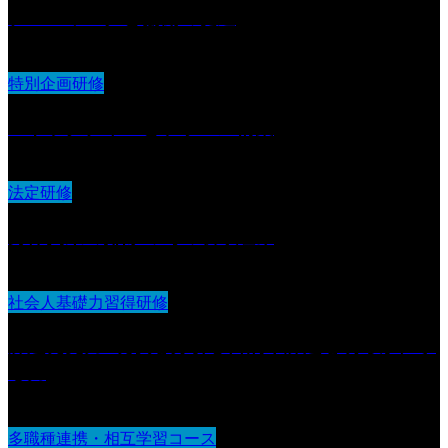
チームワークと協働の促進
特別企画研修
ストラクチャーとラポール構築
法定研修
身体拘束の排除の為の取り組み
社会人基礎力習得研修
課題発見力 :現状を分析し目的や課題を明らかにす
る力
多職種連携・相互学習コース