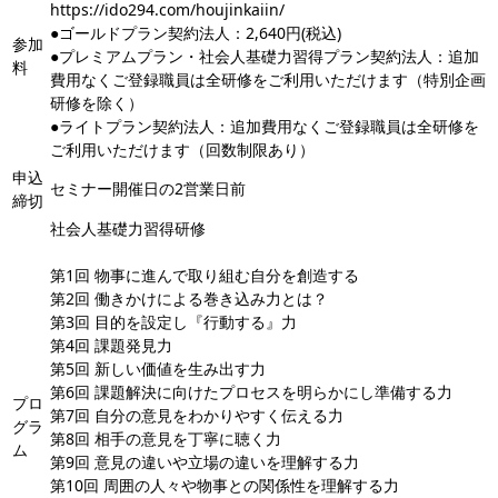
https://ido294.com/houjinkaiin/
●ゴールドプラン契約法人：2,640円(税込)
参加
●プレミアムプラン・社会人基礎力習得プラン契約法人：追加
料
費用なくご登録職員は全研修をご利用いただけます（特別企画
研修を除く）
●ライトプラン契約法人：追加費用なくご登録職員は全研修を
ご利用いただけます（回数制限あり）
申込
セミナー開催日の2営業日前
締切
社会人基礎力習得研修
第1回 物事に進んで取り組む自分を創造する
第2回 働きかけによる巻き込み力とは？
第3回 目的を設定し『行動する』力
第4回 課題発見力
第5回 新しい価値を生み出す力
第6回 課題解決に向けたプロセスを明らかにし準備する力
プロ
第7回 自分の意見をわかりやすく伝える力
グラ
第8回 相手の意見を丁寧に聴く力
ム
第9回 意見の違いや立場の違いを理解する力
第10回 周囲の人々や物事との関係性を理解する力