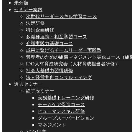
未分類
セミナー案内
次世代リーダースキル学習コース
法定研修
特別企画研修
多職種連携・相互学習コース
介護実践力基礎コース
成果に繋げるチームリーダー実践塾
管理者のための組織マネジメント実践コース（組
IDO人材育成研究会（人材育成担当者研修）
社会人基礎力習得研修
法人経営共創コンサルティング
過去セミナー
終了セミナー
実務基礎トレーニング研修
チームケア促進コース
ヒューマンスキル研修
グループスーパービジョン
マネジメント
2022年度