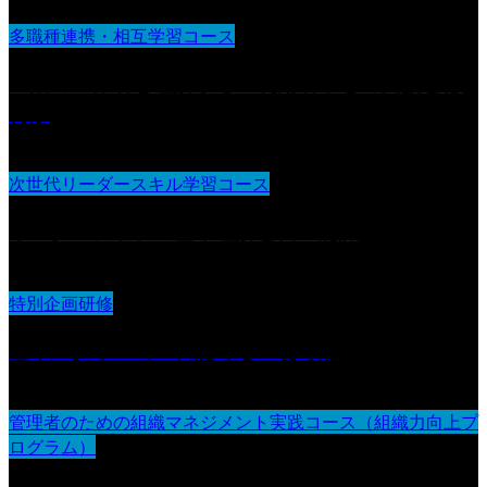
多職種連携・相互学習コース
生活の主体者を理解する 利用者中心の支援とは
何か
次世代リーダースキル学習コース
リーダーシップの基本理解と自己認識
特別企画研修
基本スタイル（１）認める・聴く編
管理者のための組織マネジメント実践コース（組織力向上プ
ログラム）