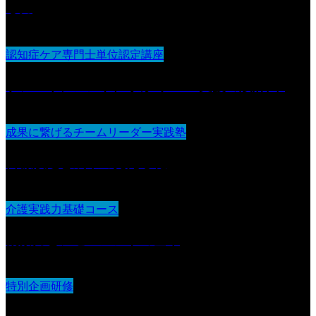
る力
認知症ケア専門士単位認定講座
ケアマネジメントに学ぶ“チーム支援の設計図“
成果に繋げるチームリーダー実践塾
目標設定と成果の見える化
介護実践力基礎コース
観察力とアセスメントの基本
特別企画研修