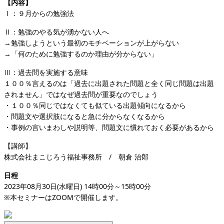
【
内容
】
Ⅰ：９月からの勉強法
Ⅱ：勉強のやる気が湧かない人へ
→勉強しようという最初のモチベーションが上がらない
→「何のために勉強するのか理由が分からない」
Ⅲ：過去問を実施する意味
１００％言えるのは「過去に出題された問題と全く同じ問題は出題
されません」ではなぜ過去問が重要なのでしょう
・１００％同じではなくても似ている出題傾向になるから
・問題文や選択肢になると急に分からなくなるから
・事例の言いまわしや説明等、問題文に慣れておく必要があるから
【講師】
株式会社まこじろう福祉事務所 / 朝倉 治郎
日程
2023年08月30日(水曜日) 14時00分～15時00分
※本セミナーはZOOMで開催します。