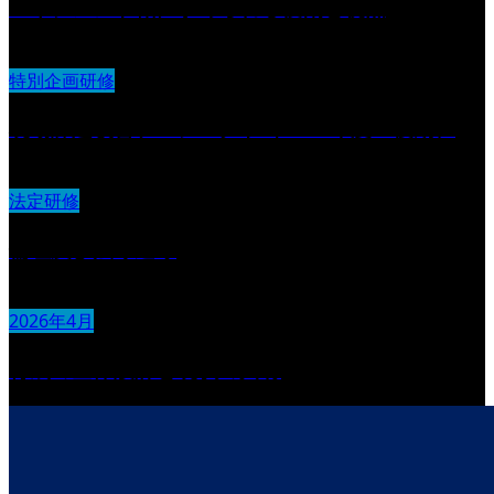
マネジメント職に求められる役割と視点
特別企画研修
現場課題改善プロジェクト（2026年度・後期）
法定研修
倫理及び法令遵守
2026年4月
育成の全体設計と現状の共有