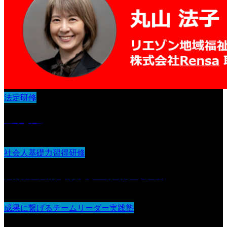
法定研修
基本接遇
社会人基礎力習得研修
実行力 :目的を設定し『行動する』力
成果に繋げるチームリーダー実践塾