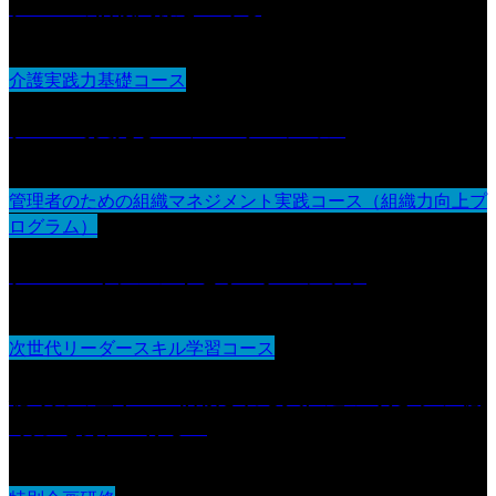
チームの信頼関係をつくる
介護実践力基礎コース
チームで支えるコミュニケーション
管理者のための組織マネジメント実践コース（組織力向上プ
ログラム）
チームマネジメントとリーダーシップ
次世代リーダースキル学習コース
聴く力の基本 〜信頼される人に近づくための“聴
く力”を身につける〜