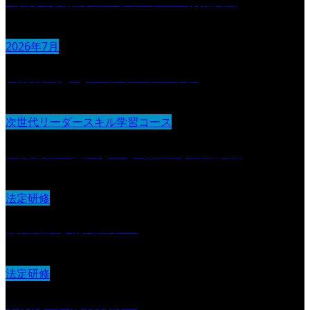
3か月の実践リフレクション＆総括演習
2026年7月
人材育成とOJT・フィードバック
次世代リーダースキル学習コース
伝える力：意図を正しく届ける表現技術
法定研修
認知症及び認知症ケア
法定研修
事故発生又は再発防止