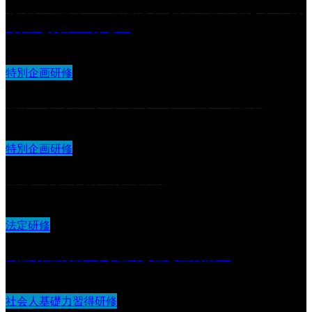
聴く力の基本 〜信頼される人に近づくための“聴
く力”を身につける〜
特別企画研修
基本スタイル（２）フィードバック・質問編
特別企画研修
基礎〜次世代層の育成評価
法定研修
高齢者虐待防止関連法を含む虐待防止
社会人基礎力習得研修