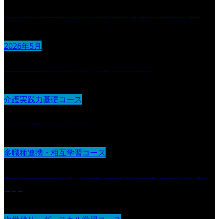
働きかけ力 働きかけによる巻き込み力とは？
2026年5月
メンバーの成長を支援する関わり方
介護実践力基礎コース
報連相の基本と実践
多職種連携・相互学習コース
生活の主体者を理解する 利用者中心の支援とは
何か