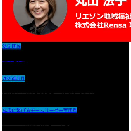
法定研修
基本接遇
2026年6月
実行力 :目的を設定し『行動する』力
成果に繋げるチームリーダー実践塾
チームの信頼関係をつくる