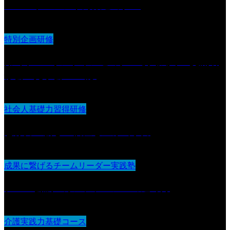
マーハラスメント対策セミナー
特別企画研修
第6回 IDOオンラインセミナー導入法人 交流研
修会・見学会 in 山形
社会人基礎力習得研修
想像力：新しい価値を生み出す力
成果に繋げるチームリーダー実践塾
チーム会議・カンファレンスの進め方
介護実践力基礎コース